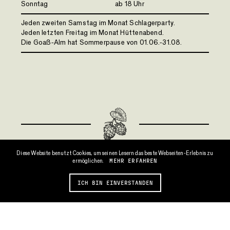
Sonntag
ab 18 Uhr
Jeden zweiten Samstag im Monat Schlagerparty.
Jeden letzten Freitag im Monat Hüttenabend.
Die Goaß-Alm hat Sommerpause von 01.06.-31.08.
Diese Website benutzt Cookies, um seinen Lesern das beste Webseiten-Erlebnis zu
MEHR ERFAHREN
ermöglichen.
ICH BIN EINVERSTANDEN
Längentalstraße 3
RESERVIEREN
78052 VS-Weilersbach
Tel.: 0 77 21 / 6 35 91
wirtshaus@hader-karle.de